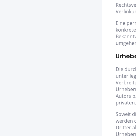
Rechtsve
Verlinku
Eine per
konkrete
Bekanntw
umgehen
Urheb
Die durc
unterlie
Verbreit
Urheberr
Autors b
privaten
Soweit di
werden d
Dritter a
Urheberr