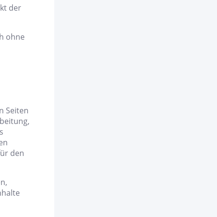
kt der
ch ohne
n Seiten
beitung,
s
gen
für den
en,
nhalte