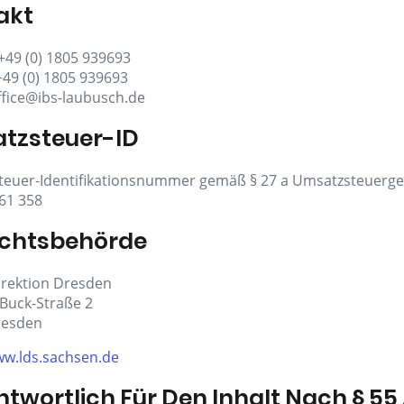
akt
 +49 (0) 1805 939693
 +49 (0) 1805 939693
office@ibs-laubusch.de
tzsteuer-ID
euer-Identifikationsnummer gemäß § 27 a Umsatzsteuerge
61 358
ichtsbehörde
rektion Dresden
Buck-Straße 2
resden
ww.lds.sachsen.de
twortlich Für Den Inhalt Nach § 55