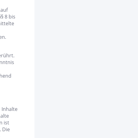
 auf
§ 8 bis
ittelte
en.
rührt.
nntnis
ehend
 Inhalte
alte
 ist
. Die
e