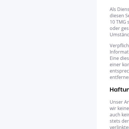
Als Dien
diesen S
10 TMG s
oder ges
Umstände
Verpflic
Informat
Eine die
einer ko
entsprec
entferne
Haftun
Unser An
wir kein
auch kei
stets der
verlinkt