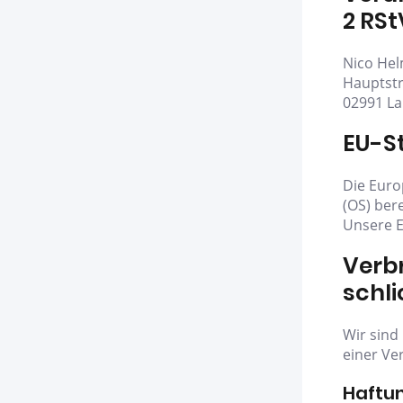
2 RSt
Nico Hel
Hauptst
02991 L
EU-St
Die Euro
(OS) bere
Unsere E
Verbr
Schli
Wir sind 
einer Ve
Haftun